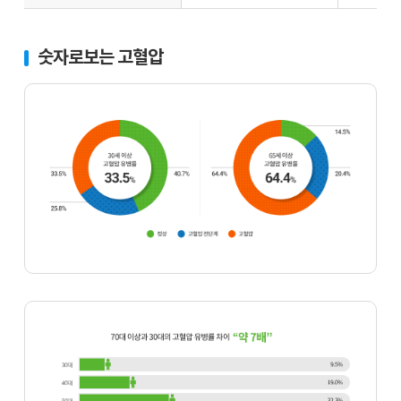
숫자로보는 고혈압
30
세
이
상
고
혈
압