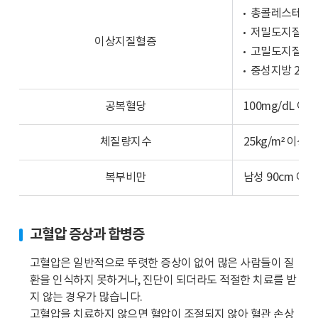
비
총콜레스테롤 2
래
교
프
저밀도지질단백(
이상지질혈증
합
이
고밀도지질단백(
니
미
중성지방 200m
다.
지
30
입
공복혈당
100mg/dL 이상
세
니
이
다.
체질량지수
25kg/m² 이상
상
30
사
대
복부비만
남성 90cm 이상
람
는
중
9.5%,
들
40
40%
고혈압 증상과 합병증
대
는
는
고혈압은 일반적으로 뚜렷한 증상이 없어 많은 사람들이 질
정
19.0%,
환을 인식하지 못하거나, 진단이 되더라도 적절한 치료를 받
상,
50
지 않는 경우가 많습니다.
27.1%
대
고혈압을 치료하지 않으면 혈압이 조절되지 않아 혈관 손상
는