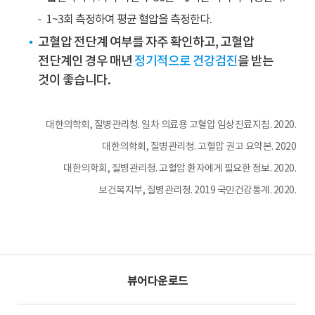
들
1~3회 측정하여 평균 혈압을 측정한다.
중
고혈압 전단계 여부를 자주 확인하고, 고혈압
14.4%
전단계인 경우 매년
정기적으로 건강검진
을 받는
는
정
것이 좋습니다.
상,
21.2%
대한의학회, 질병관리청. 일차 의료용 고혈압 임상진료지침. 2020.
는
고
대한의학회, 질병관리청. 고혈압 권고 요약본. 2020
혈
대한의학회, 질병관리청. 고혈압 환자에게 필요한 정보. 2020.
압
보건복지부, 질병관리청. 2019 국민건강통계. 2020.
전
단
계,
64.4%
는
고
뷰어다운로드
혈
압