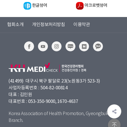
한글뷰어
아크로뱃뷰어
발
병
으
협회소개
개인정보처리방침
이용약관
로
65
세
이
상
고
혈
압
(41499) 대구시 북구 팔달로 23(노원동3가 523-3)
유
사업자등록번호 : 504-82-00814
병
대표 : 김인원
률
대표번호 : 053-350-9000, 1670-4637
은
65.2%
Korea Association of Health Promotion, Gyeongbuk
입
Branch.
니