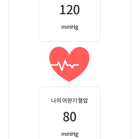
120
mmHg
나의 이완기 혈압
80
mmHg