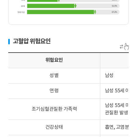
유
병
률
70
과
대
65
이
세
고혈압 위험요인
상
이
과
상
30
위험요인
고
대
혈
의
압
성별
남성
고
유
혈
병
연령
남성 55세 이상,
압
율
유
을
남성 55세 미만
병
조기심혈관질환 가족력
그
관질환 발생
률
래
차
프
건강상태
흡연, 고염분 섭
이
로
그