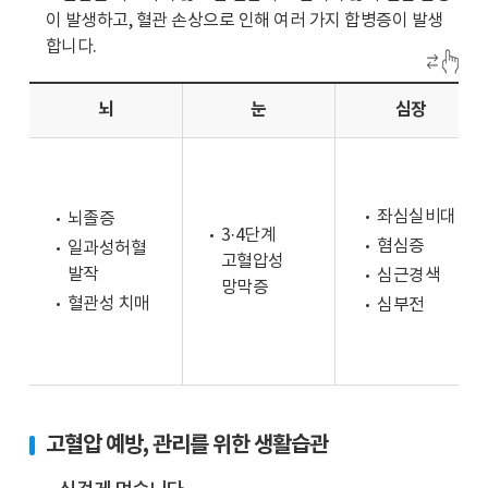
는
이 발생하고, 혈관 손상으로 인해 여러 가지 합병증이 발생
고
32.3%,
합니다.
혈
60
압
대
전
뇌
눈
심장
는
단
51.5%,
계,
70
32.9%
대
는
이
좌심실비대
뇌졸증
고
3·4단계
상
혐심증
일과성허혈
혈
고혈압성
은
발작
심근경색
압
망막증
67.2%
혈관성 치매
심부전
발
로
병
70
으
대
로
이
30
상
고혈압 예방, 관리를 위한 생활습관
세
과
이
30