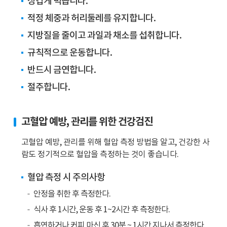
싱겁게 먹습니다.
상
대
고
적정 체중과 허리둘레를 유지합니다.
의
혈
고
지방질을 줄이고 과일과 채소를 섭취합니다.
압
혈
유
규칙적으로 운동합니다.
압
병
유
반드시 금연합니다.
율
병
절주합니다.
은
률
총
차
32.9%
이
고혈압 예방, 관리를 위한 건강검진
입
는
니
약
고혈압 예방, 관리를 위해 혈압 측정 방법을 알고, 건강한 사
다.
7
람도 정기적으로 혈압을 측정하는 것이 좋습니다.
65
배
세
입
혈압 측정 시 주의사항
이
니
안정을 취한 후 측정한다.
상
다.
식사 후 1시간, 운동 후 1~2시간 후 측정한다.
사
람
흡연하거나 커피 마신 후 30분 ~ 1시간 지나서 측정한다.